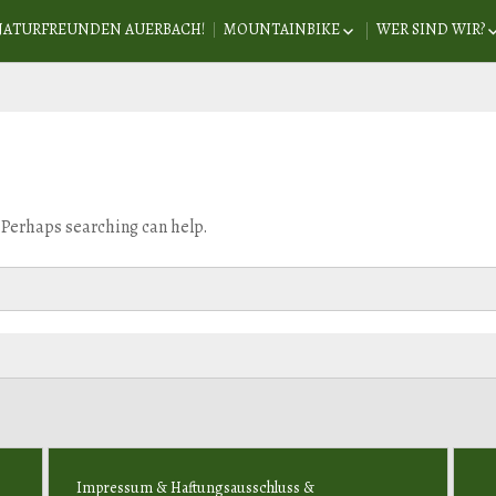
NATURFREUNDEN AUERBACH!
MOUNTAINBIKE
WER SIND WIR?
MOUNTAINBIKE PARTNER
GESCHICHTLIC
RADAU
INT. DACHVER
MITGLIED WE
VORSTANDSCH
. Perhaps searching can help.
Impressum & Haftungsausschluss &